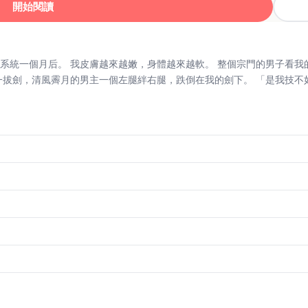
開始閱讀
系統一個月后。 我皮膚越來越嫩，身體越來越軟。 整個宗門的男子看我
剛一拔劍，清風霽月的男主一個左腿絆右腿，跌倒在我的劍下。 「是我技不