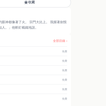
收藏
的眼神都像著了火。 宗門大比上。 我握著劍恨
如人。」他斬釘截鐵地說。
全部目錄 ›
免費
免費
免費
免費
免費
免費