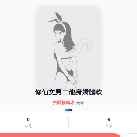
修仙文男二他身嬌體軟
招財貓貓球
·
完結
0
6
收藏
章節