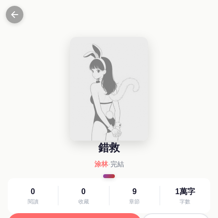
錯救
涂林
·
完結
0
0
9
1萬字
閱讀
收藏
章節
字數