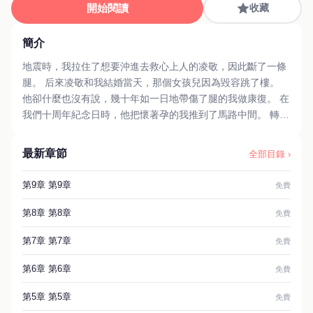
開始閱讀
收藏
簡介
地震時，我拉住了想要沖進去救心上人的凌敬，因此斷了一條
腿。 后來凌敬和我結婚當天，那個女孩兒因為毀容跳了樓。
他卻什麼也沒有說，幾十年如一日地帶傷了腿的我做康復。 在
我們十周年紀念日時，他把懷著孕的我推到了馬路中間。 轉身
離開前他問我， 「陳榕芝，你體會到這種孤立無援的感覺了
嗎？」 車子碾過我的身體，我才知道，他原來一直這麼恨我。
最新章節
全部目錄 ›
再一睜眼，重生到房屋倒塌之時，我放開了牽著他的手。 #短
篇 #現代 #重生
第9章 第9章
免費
第8章 第8章
免費
第7章 第7章
免費
第6章 第6章
免費
第5章 第5章
免費