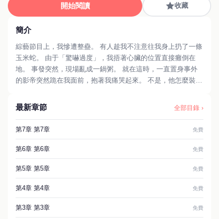
開始閱讀
收藏
簡介
綜藝節目上，我慘遭整蠱。 有人趁我不注意往我身上扔了一條
玉米蛇。 由于「驚嚇過度」，我捂著心臟的位置直接癱倒在
地。 事發突然，現場亂成一鍋粥。 就在這時，一直置身事外
的影帝突然跪在我面前，抱著我痛哭起來。 不是，他怎麼裝的
比我還像？ #短篇 #甜文 #娛樂圈 #現代
最新章節
全部目錄 ›
第7章 第7章
免費
第6章 第6章
免費
第5章 第5章
免費
第4章 第4章
免費
第3章 第3章
免費