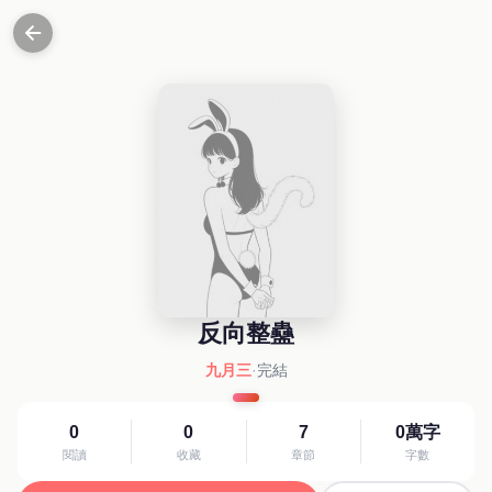
反向整蠱
九月三
·
完結
0
0
7
0萬字
閱讀
收藏
章節
字數