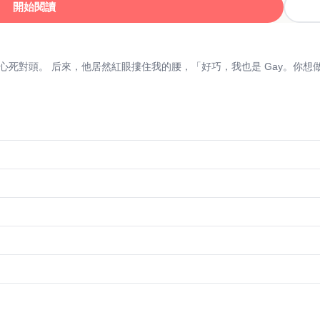
開始閱讀
惡心死對頭。 后來，他居然紅眼摟住我的腰，「好巧，我也是 Gay。你想