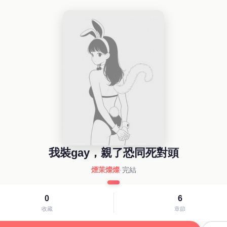
我裝gay，親了恐同死對頭
煙茉燦燦
·
完結
0
6
收藏
章節