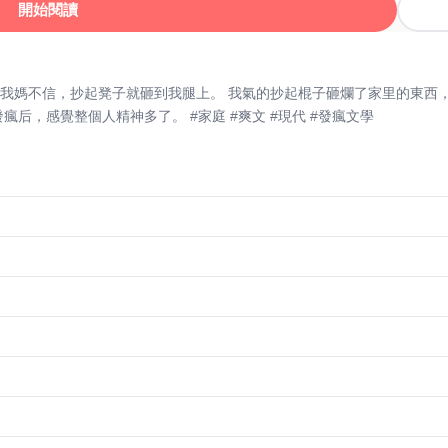
開始閱讀
 我媽不信，抄起凳子就砸到我腿上。 我氣的抄起棍子砸爛了家里的東西
瘋后，感覺整個人精神多了。 #家庭 #爽文 #現代 #發瘋文學