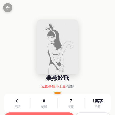
燕燕於飛
我真是個小土豆
·
完結
0
0
7
1萬字
閱讀
收藏
章節
字數