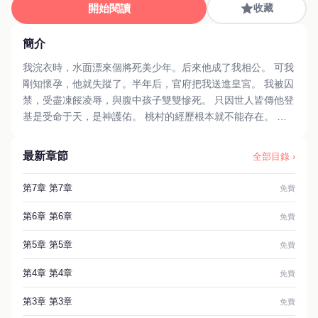
開始閱讀
收藏
簡介
我浣衣時，水面漂來個將死美少年。后來他成了我相公。 可我
剛知懷孕，他就失蹤了。半年后，官府把我送進皇宮。 我被囚
禁，受盡凍餒凌辱，與腹中孩子雙雙慘死。 只因世人皆傳他登
基是受命于天，是神護佑。 桃村的經歷根本就不能存在。 重
新睜眼，又在桃村，萬物復蘇。 小伙伴正喊我一起去桃溪浣
衣。 我吼道：「誰都不準去！ 這麼美的春天，洗什麼衣服？
最新章節
全部目錄 ›
我給你們煎餅果子來一套！」 呵呵，既然受命于天，那就讓天
救他吧。
第7章 第7章
免費
第6章 第6章
免費
第5章 第5章
免費
第4章 第4章
免費
第3章 第3章
免費