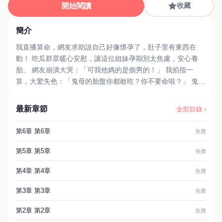
開始閱讀
收藏
簡介
我直播算命，網友求助說自己好像懷孕了，肚子里有東西在
動！ 吃瓜群眾暖心安慰，讓這位姐妹孕期別太焦慮，安心養
胎。 網友崩潰大哭：「可我他媽的是個男的！」 我掐指一
算，大驚失色：「鬼母的胎盤你都敢吃？你不要命啦？」 鬼母
胎盤，無論男女，食之皆可懷孕。 只不過，懷的不是人！ #碎
片爽文 #玄學 #辛夷系列 #現代 #直播
最新章節
全部目錄 ›
第6章 第6章
免費
第5章 第5章
免費
第4章 第4章
免費
第3章 第3章
免費
第2章 第2章
免費