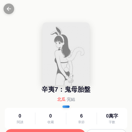
辛夷7：鬼母胎盤
北瓜
·
完結
0
0
6
0萬字
閱讀
收藏
章節
字數