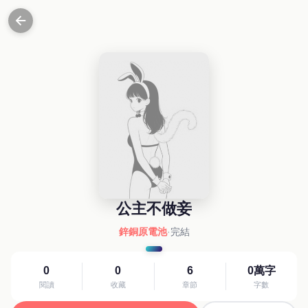
公主不做妾
鋅銅原電池
·
完結
0
0
6
0萬字
閱讀
收藏
章節
字數