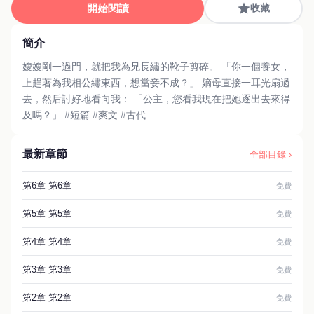
開始閱讀
收藏
簡介
嫂嫂剛一過門，就把我為兄長繡的靴子剪碎。 「你一個養女，
上趕著為我相公繡東西，想當妾不成？」 嫡母直接一耳光扇過
去，然后討好地看向我： 「公主，您看我現在把她逐出去來得
及嗎？」 #短篇 #爽文 #古代
最新章節
全部目錄 ›
第6章 第6章
免費
第5章 第5章
免費
第4章 第4章
免費
第3章 第3章
免費
第2章 第2章
免費