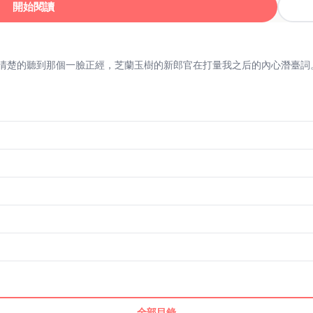
開始閱讀
清楚的聽到那個一臉正經，芝蘭玉樹的新郎官在打量我之后的內心潛臺詞
全部目錄