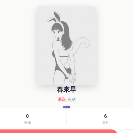
春來早
淞淇
·
完結
0
6
收藏
章節