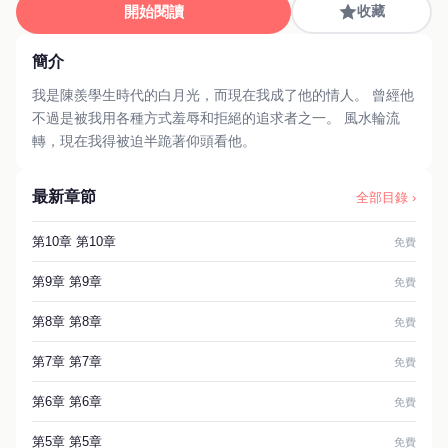
開始閱讀
收藏
簡介
我是陳羨學生時代的白月光，而現在我成了他的情人。 曾經他
不過是被我用各種方式羞辱和拒絕的追求者之一。 風水輪流
轉，現在我得被迫半跪著仰頭看他。
最新章節
全部目錄 ›
第10章 第10章
免費
第9章 第9章
免費
第8章 第8章
免費
第7章 第7章
免費
第6章 第6章
免費
第5章 第5章
免費