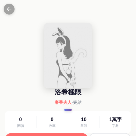
洛希極限
奢香夫人
·
完結
0
0
10
1萬字
閱讀
收藏
章節
字數