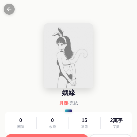
姻緣
月鹿
·
完結
0
0
15
2萬字
閱讀
收藏
章節
字數