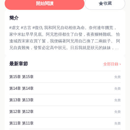
開始閱讀
收藏
簡介
#虐文 #古言 #復仇 我和阿兄自幼相依為命。奈何連年饑荒，
家中米缸早早見底。阿兄愁得都生了白發，夜夜輾轉難眠。 恰
逢城西宋家在買丫鬟，我便瞞著阿兄用自己換了二兩銀子。 阿
兄自責難掩，發誓必定高中狀元。日后我就是狀元的妹妹，再
也不會受一點苦。 可我還未等到這日。 宋家小姐為了吸引五
皇子注意，竟然縱馬長街，最后不慎撞死了我阿兄。 那一日，
最新章節
全部目錄 ›
所有人的目光都落在了宋家小姐和五皇子身上。 我的阿兄，成
了這場英雄救美的祭品。
第15章 第15章
免費
第14章 第14章
免費
第13章 第13章
免費
第12章 第12章
免費
第11章 第11章
免費