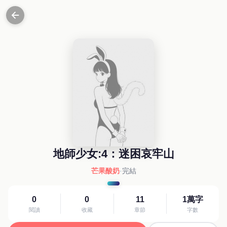
地師少女:4：迷困哀牢山
芒果酸奶
·
完結
0
0
11
1萬字
閱讀
收藏
章節
字數