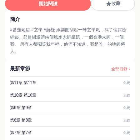
開始閱讀
收藏
簡介
#番茄短篇 #玄學 #懸疑 娛樂圈刮起一陣玄學風，搞了個探險
綜藝。節目組邀請兩個風水大師坐鎮，一個香港大師，一個
我。 所有人都嘲笑我年輕，他們不知道，我是唯一的地師傳
人。
最新章節
全部目錄 ›
第11章 第11章
免費
第10章 第10章
免費
第9章 第9章
免費
第8章 第8章
免費
第7章 第7章
免費