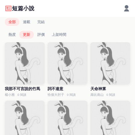
短篇小說
全部
連載
完結
熱度
更新
評價
上架時間
我那不可言說的竹馬
詞不達意
天命神算
楊小雅
恰個大肘子
壽比南山
0 閱讀
0 閱讀
0 閱讀