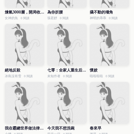
煉氣3000層，開局收女帝為徒
為你折腰
撬不動的墻角
女神的魚
張若妤
神明的乖乖
0 閱讀
0 閱讀
0 閱讀
絕地反殺
七零：全家人重生后就寵我
懷姣
冰島沒有雪
未知作者
啦啦啦啦
0 閱讀
0 閱讀
0 閱讀
我在霸總世界做法律科普
今天我不想洗碗
春來早