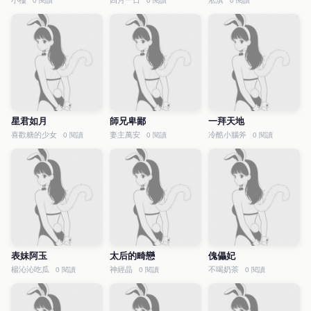
小樓
四月一日
淞淇
0 閱讀
0 閱讀
0 閱讀
星君如月
師兄卑鄙
一拜天地
喜歡糖的少女
妻主萬安
冷酷小腦斧
0 閱讀
0 閱讀
0 閱讀
表妹阿玉
太后的畸戀
傀儡妃
楊沁沁吃瓜
神經晶
不喝奶茶
0 閱讀
0 閱讀
0 閱讀