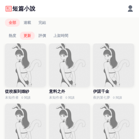
短篇小說
全部
連載
完結
熱度
更新
評價
上架時間
從校服到婚紗
意料之外
伊諾千金
未知作者
未知作者
夜的第七夢
0 閱讀
0 閱讀
0 閱讀