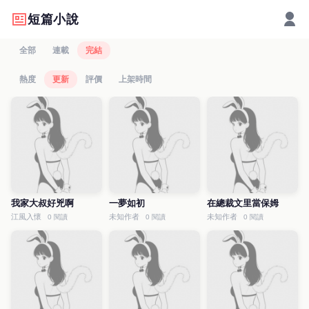
短篇小說
全部
連載
完結
熱度
更新
評價
上架時間
我家大叔好兇啊
一夢如初
在總裁文里當保姆
江風入懷
未知作者
未知作者
0 閱讀
0 閱讀
0 閱讀