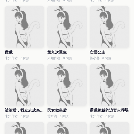
未知作者
未知作者
未知作者
0 閱讀
0 閱讀
0 閱讀
做戲
第九次重生
亡國公主
未知作者
未知作者
姜小葵
0 閱讀
0 閱讀
0 閱讀
被渣后，我立志成為女海王
民女做皇后
霸道總裁的追妻火葬場
未知作者
竹水流
未知作者
0 閱讀
0 閱讀
0 閱讀