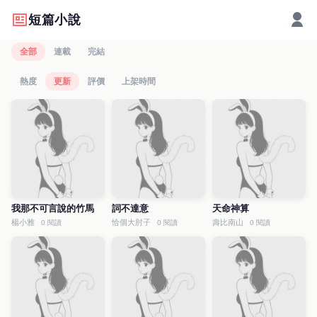
短篇小說
全部
連載
完結
熱度
更新
評價
上架時間
我那不可言說的竹馬
詞不達意
天命神算
楊小雅
恰個大肘子
壽比南山
0 閱讀
0 閱讀
0 閱讀