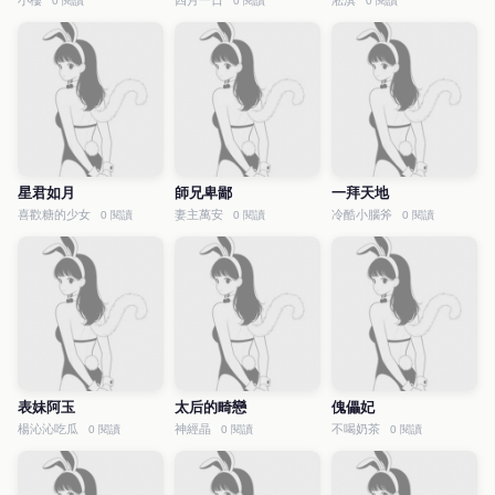
小樓
四月一日
淞淇
0 閱讀
0 閱讀
0 閱讀
星君如月
師兄卑鄙
一拜天地
喜歡糖的少女
妻主萬安
冷酷小腦斧
0 閱讀
0 閱讀
0 閱讀
表妹阿玉
太后的畸戀
傀儡妃
楊沁沁吃瓜
神經晶
不喝奶茶
0 閱讀
0 閱讀
0 閱讀