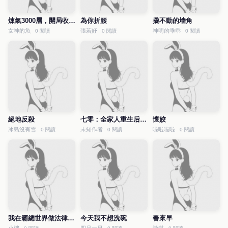
煉氣3000層，開局收女帝為徒
為你折腰
撬不動的墻角
女神的魚
張若妤
神明的乖乖
0 閱讀
0 閱讀
0 閱讀
絕地反殺
七零：全家人重生后就寵我
懷姣
冰島沒有雪
未知作者
啦啦啦啦
0 閱讀
0 閱讀
0 閱讀
我在霸總世界做法律科普
今天我不想洗碗
春來早