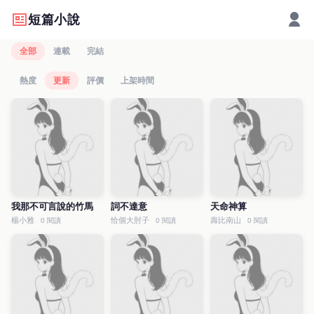
短篇小說
全部
連載
完結
熱度
更新
評價
上架時間
我那不可言說的竹馬
詞不達意
天命神算
楊小雅
恰個大肘子
壽比南山
0 閱讀
0 閱讀
0 閱讀