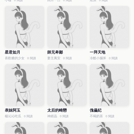
小樓
四月一日
淞淇
0 閱讀
0 閱讀
0 閱讀
星君如月
師兄卑鄙
一拜天地
喜歡糖的少女
妻主萬安
冷酷小腦斧
0 閱讀
0 閱讀
0 閱讀
表妹阿玉
太后的畸戀
傀儡妃
楊沁沁吃瓜
神經晶
不喝奶茶
0 閱讀
0 閱讀
0 閱讀