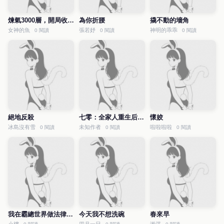
煉氣3000層，開局收女帝為徒
為你折腰
撬不動的墻角
女神的魚
張若妤
神明的乖乖
0 閱讀
0 閱讀
0 閱讀
絕地反殺
七零：全家人重生后就寵我
懷姣
冰島沒有雪
未知作者
啦啦啦啦
0 閱讀
0 閱讀
0 閱讀
我在霸總世界做法律科普
今天我不想洗碗
春來早