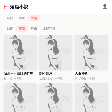
短篇小說
全部
連載
完結
熱度
更新
評價
上架時間
我那不可言說的竹馬
詞不達意
天命神算
楊小雅
恰個大肘子
壽比南山
0 閱讀
0 閱讀
0 閱讀