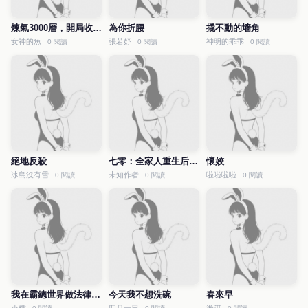
煉氣3000層，開局收女帝為徒
為你折腰
撬不動的墻角
女神的魚
張若妤
神明的乖乖
0 閱讀
0 閱讀
0 閱讀
絕地反殺
七零：全家人重生后就寵我
懷姣
冰島沒有雪
未知作者
啦啦啦啦
0 閱讀
0 閱讀
0 閱讀
我在霸總世界做法律科普
今天我不想洗碗
春來早