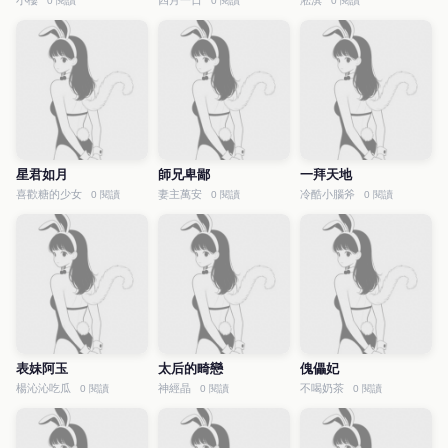
小樓
四月一日
淞淇
0 閱讀
0 閱讀
0 閱讀
星君如月
師兄卑鄙
一拜天地
喜歡糖的少女
妻主萬安
冷酷小腦斧
0 閱讀
0 閱讀
0 閱讀
表妹阿玉
太后的畸戀
傀儡妃
楊沁沁吃瓜
神經晶
不喝奶茶
0 閱讀
0 閱讀
0 閱讀