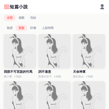
短篇小說
全部
連載
完結
熱度
更新
評價
上架時間
我那不可言說的竹馬
詞不達意
天命神算
楊小雅
恰個大肘子
壽比南山
0 閱讀
0 閱讀
0 閱讀