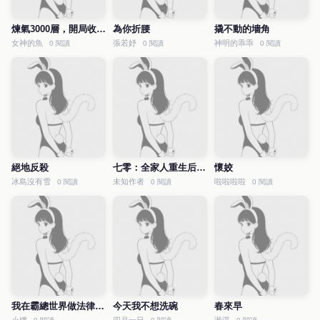
煉氣3000層，開局收女帝為徒
為你折腰
撬不動的墻角
女神的魚
張若妤
神明的乖乖
0 閱讀
0 閱讀
0 閱讀
絕地反殺
七零：全家人重生后就寵我
懷姣
冰島沒有雪
未知作者
啦啦啦啦
0 閱讀
0 閱讀
0 閱讀
我在霸總世界做法律科普
今天我不想洗碗
春來早