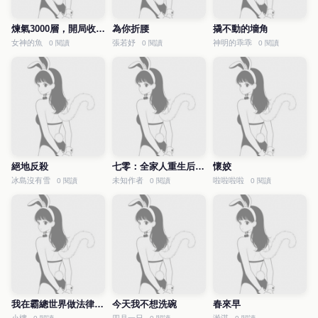
煉氣3000層，開局收女帝為徒
為你折腰
撬不動的墻角
女神的魚
張若妤
神明的乖乖
0 閱讀
0 閱讀
0 閱讀
絕地反殺
七零：全家人重生后就寵我
懷姣
冰島沒有雪
未知作者
啦啦啦啦
0 閱讀
0 閱讀
0 閱讀
我在霸總世界做法律科普
今天我不想洗碗
春來早