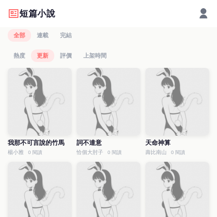
短篇小說
全部
連載
完結
熱度
更新
評價
上架時間
我那不可言說的竹馬
詞不達意
天命神算
楊小雅
恰個大肘子
壽比南山
0 閱讀
0 閱讀
0 閱讀