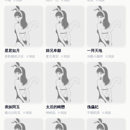
小樓
四月一日
淞淇
0 閱讀
0 閱讀
0 閱讀
星君如月
師兄卑鄙
一拜天地
喜歡糖的少女
妻主萬安
冷酷小腦斧
0 閱讀
0 閱讀
0 閱讀
表妹阿玉
太后的畸戀
傀儡妃
楊沁沁吃瓜
神經晶
不喝奶茶
0 閱讀
0 閱讀
0 閱讀